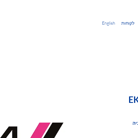
לקוחות
English
E
יה